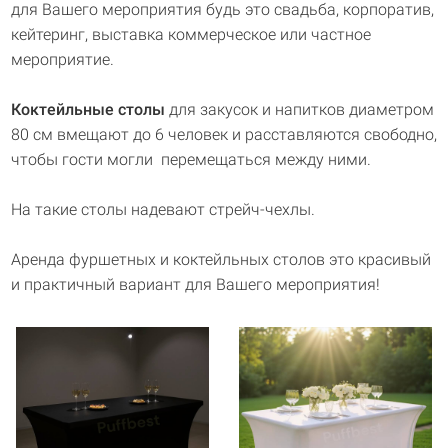
для Вашего мероприятия будь это свадьба, корпоратив,
кейтеринг, выставка коммерческое или частное
мероприятие.
Коктейльные столы
для закусок и напитков диаметром
80 см вмещают до 6 человек и расставляются свободно,
чтобы гости могли перемещаться между ними.
На такие столы надевают стрейч-чехлы.
Необычный, привлекающий внимание дизайн, оригинальное
исполнение из бочек с деревянной столешницей удобных размеров
Аренда фуршетных и коктейльных столов это красивый
воплотят ваши самые смелые идеи.
и практичный вариант для Вашего мероприятия!
Такой стол отлично подходит как для помещения, так и для уличных
мероприятий. Банкет, корпоратив, тематическая вечеринка – вот
стандартный набор событий, где он будет как нельзя кстати.
Легкая конструкция и мобильность – выбирайте удобный формат
ваших праздников.