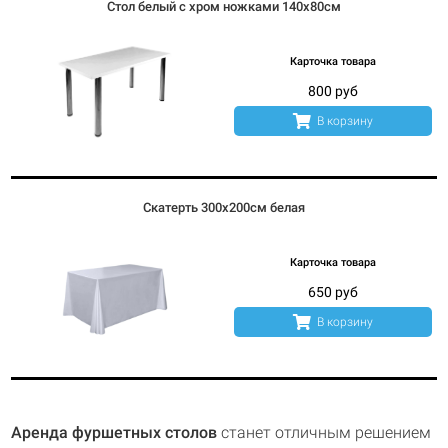
Стол из белых бочек
Стол белый с хром ножками 140х80см
Карточка товара
Карточка товара
1850 руб
800 руб
В корзину
В корзину
Скатерть 300х200см белая
Коктейльные столы из бочек
Нестандартное решение для зоны ресепшн, а также барного или
Карточка товара
фуршетного стола.
650 руб
В корзину
Аренда фуршетных столов
станет отличным решением